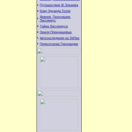
Путешествие Ж.Элькема
Клад Эдуарда Толля
Дежнев, Прончищев,
Лассиниус
Тайна Лассиниуса
Земля Прончищевых
Автоэкспедиция на ЗИЛах
Пересечение Гренландии