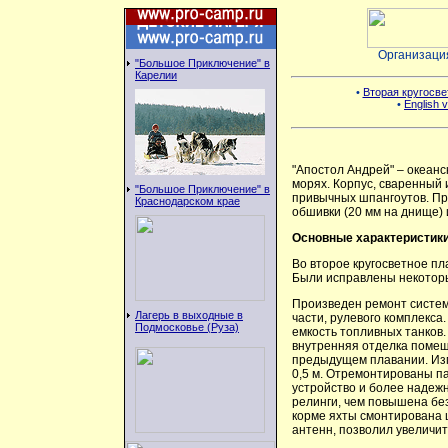
Организаци
"Большое Приключение" в
Карелии
•
Вторая кругосве
•
English v
"Апостол Андрей" – океанс
морях. Корпус, сваренный 
"Большое Приключение" в
привычных шпангоутов. Пр
Краснодарском крае
обшивки (20 мм на днище) 
Основные характеристики
Во второе кругосветное пл
Были исправлены некоторы
Произведен ремонт систем
Лагерь в выходные в
части, рулевого комплекса
Подмосковье (Руза)
емкость топливных танков
внутренняя отделка помещ
предыдущем плавании. Изм
0,5 м. Отремонтированы п
устройство и более надеж
релинги, чем повышена бе
корме яхты смонтирована 
антенн, позволил увеличит