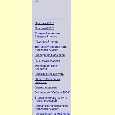
"Арктика-2011"
"Арктика-2010"
Полярной ночью на
Северный полюс
"Полярный поход"
Третья кругосветка яхты
"Апостола Андрея
Экспедиция Г.Хампеля
По следам Фр.Кука
Экспедиция князя
Альберта II
Великий Русский путь
30 лет с Северным
полюсом!
Берингов пролив
Экспедиция "Сибирь 2004"
Вторая кругосветка яхты
"Апостол Андрей"
Первая кругосветка яхты
"Апостола Андрея"
Восхождение на МакКинли