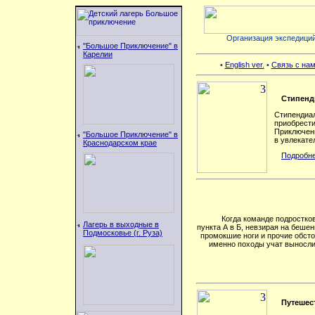
Организация экспедиций
"Большое Приключение" в
Карелии
•
English ver.
•
Связь с на
Стипенд
Стипендиа
приобрести
Приключени
"Большое Приключение" в
в увлекате
Краснодарском крае
Подробне
Когда команде подростко
Лагерь в выходные в
пункта А в Б, невзирая на бешен
Подмосковье (г. Руза)
промокшие ноги и прочие обсто
именно походы учат вынослив
Путешес