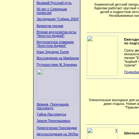
Великий Русский путь
Знаменитый детский лагерь
Карелии работает круглый 
30 лет с Северным
детей и подростков лет
полюсом!
Незабываемые кан
Экспедиция "Сибирь 2004"
Берингов пролив
Вторая кругосветка яхты
"Апостол Андрей"
Ежегодн
Кругосветное плавание
по подг
"Апостола Андрея"
Сразу дв
Клад Эдуарда Толля
юношеско
лагеря "
Восхождение на МакКинли
"водный 
Путешествие Ж.Элькема
туризм".
Подробне
Улекательные выходные для ш
доме отдыха. Новая 
Дежнев, Прончищев,
"Приключ
Лассиниус
Тайна Лассиниуса
Земля Прончищевых
Пересечение Гренландии
Школьны
Автоэкспедиция на ЗИЛах