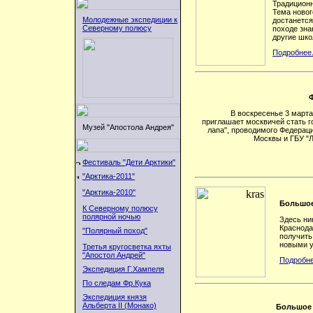
Традиционн
Тема новог
Молодежные экспедиции к
достанется
Северному полюсу
походе зна
другие шко
Подробнее.
В воскресенье 3 марта
приглашает москвичей стать 
Музей "Апостола Андрея"
лапа", проводимого Федераци
Москвы и ГБУ "
Фестиваль "Дети Арктики"
"Арктика-2011"
"Арктика-2010"
Большое
К Северному полюсу
полярной ночью
Здесь ни
Краснода
"Полярный поход"
получить
новыми у
Третья кругосветка яхты
"Апостол Андрей"
Подробне
Экспедиция Г.Хампеля
По следам Фр.Кука
Экспедиция князя
Альберта II (Монако)
Большое 