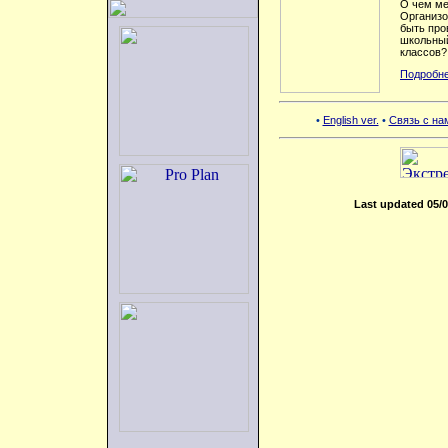
О чем ме
Организо
быть про
школьный
классов?
Подробне
•
English ver.
•
Связь с на
Last updated 05/