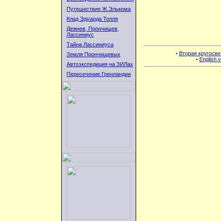
Путешествие Ж.Элькема
Клад Эдуарда Толля
Дежнев, Прончищев,
Лассиниус
Тайна Лассиниуса
•
Вторая кругосве
Земля Прончищевых
•
English v
Автоэкспедиция на ЗИЛах
Пересечение Гренландии