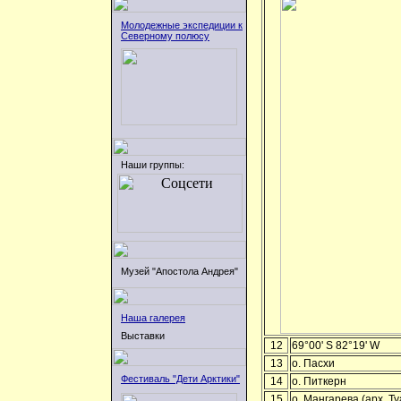
Молодежные экспедиции к
Северному полюсу
Наши группы:
Музей "Апостола Андрея"
Наша галерея
Выставки
12
69°00' S 82°19' W
13
о. Пасхи
Фестиваль "Дети Арктики"
14
о. Питкерн
15
о. Мангарева (арх. Т