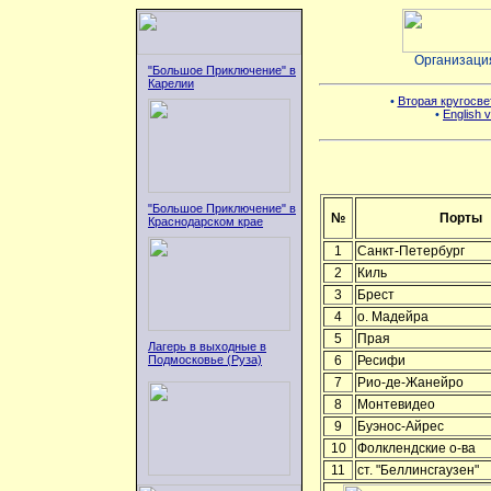
Организаци
"Большое Приключение" в
Карелии
•
Вторая кругосве
•
English v
"Большое Приключение" в
№
Порты
Краснодарском крае
1
Санкт-Петербург
2
Киль
3
Брест
4
о. Мадейра
5
Прая
Лагерь в выходные в
Подмосковье (Руза)
6
Ресифи
7
Рио-де-Жанейро
8
Монтевидео
9
Буэнос-Айрес
10
Фолклендские о-ва
11
ст. "Беллинсгаузен"