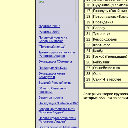
16
Нуку-Хива (Маркизски
17
Гонолулу (Гавайские 
18
Петропавловск-Камч
19
Провидения
"Арктика-2011"
20
Барроу
"Арктика-2010"
21
Туктояктук
Полярной ночью на
22
Кембридж-Бей
Северный полюс
23
Форт-Росс
"Полярный поход"
24
Клайд
Третья кругосветка яхты
"Апостола Андрея
25
Готхоб (Гренландия)
Экспедиция Г.Хампеля
26
Рейкьявик
По следам Фр.Кука
27
Оркнейские о-ва
Экспедиция князя
28
Осло
Альберта II
29
Санкт-Петербург
Великий Русский путь
30 лет с Северным
полюсом!
Завершив второе кругосве
Берингов пролив
которые обошли по перим
Экспедиция "Сибирь 2004"
Вторая кругосветка яхты
"Апостол Андрей"
Первая кругосветка яхты
"Апостола Андрея"
Восхождение на МакКинли