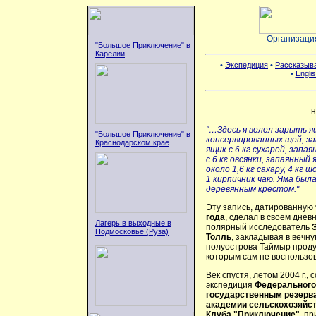
Организаци
"Большое Приключение" в
Карелии
•
Экспедиция
•
Рассказыв
•
Englis
н
"…Здесь я велел зарыть я
"Большое Приключение" в
консервированных щей, з
Краснодарском крае
ящик с 6 кг сухарей, запа
с 6 кг овсянки, запаянный
около 1,6 кг сахару, 4 кг 
1 кирпичник чаю. Яма был
деревянным крестом."
Эту запись, датированную
года
, сделал в своем днев
Лагерь в выходные в
полярный исследователь
Подмосковье (Руза)
Толль
, закладывая в вечн
полуострова Таймыр проду
которым сам не воспользо
Век спустя, летом 2004 г.,
экспедиция
Федерального 
государственным резерв
академии сельскохозяйс
Клуба "Приключение"
, п