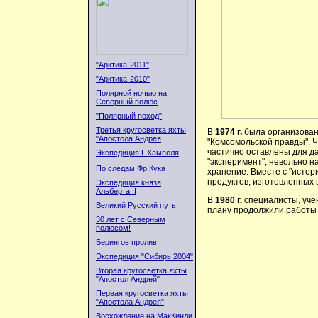
"Арктика-2011"
"Арктика-2010"
Полярной ночью на
Северный полюс
"Полярный поход"
Третья кругосветка яхты
В
1974 г.
была организован
"Апостола Андрея
"Комсомольской правды". Ч
частично оставлены для д
Экспедиция Г.Хампеля
"эксперимент", невольно н
По следам Фр.Кука
хранение. Вместе с "истор
продуктов, изготовленных в
Экспедиция князя
Альберта II
В
1980 г.
специалисты, уче
Великий Русский путь
плану продолжили работы 
30 лет с Северным
полюсом!
Берингов пролив
Экспедиция "Сибирь 2004"
Вторая кругосветка яхты
"Апостол Андрей"
Первая кругосветка яхты
"Апостола Андрея"
Восхождение на МакКинли