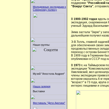
поддержке
"Российской г
"Вокруг Света"
, отправил
Молодежные экспедиции к
Северному полюсу
В
1900-1902 годах
вдоль с
экспедиция, снаряженная 
ученый Эдуард Васильевич
Зима застала "Зарю" у зап
дальнейшем получил назв
Э.В.Толль, главной задачей
Наши группы:
для обеспечения своих зи
продовольственных складо
переход с острова Беннетт
В 1909 году в Германии бы
опубликован в СССР под на
В
1973 г.
на Таймырском по
экспедиции "Комсомольско
Хмелевский, вел целенапр
Музей "Апостола Андрея"
члены экспедиции привезл
котором оказалось 6 кг ге
"возраст" в 73 года, круп
интерес пищевики и специ
Наша галерея
Выставки
Фестиваль "Дети Арктики"