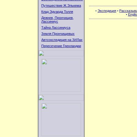
Путешествие Ж.Элькема
•
Экспедиция
•
Рассказыв
Клад Эдуарда Толля
•
Englis
Дежнев, Прончищев,
Лассиниус
Тайна Лассиниуса
Земля Прончищевых
Автоэкспедиция на ЗИЛах
Пересечение Гренландии