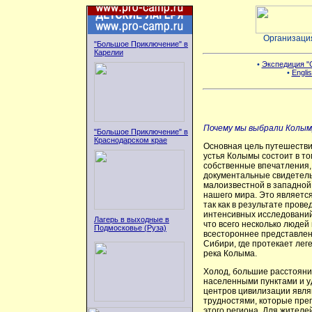
Организаци
"Большое Приключение" в
Карелии
•
Экспедиция "С
•
Englis
Почему мы выбрали Колым
"Большое Приключение" в
Краснодарском крае
Основная цель путешестви
устья Колымы состоит в то
собственные впечатления,
документальные свидетель
малоизвестной в западной
нашего мира. Это являетс
так как в результате пров
интенсивных исследовани
Лагерь в выходные в
что всего несколько людей
Подмосковье (Руза)
всестороннее представлен
Сибири, где протекает лег
река Колыма.
Холод, большие расстоян
населенными пунктами и у
центров цивилизации явл
трудностями, которые пре
этого региона. Для жителе