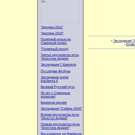
"Арктика-2011"
"Арктика-2010"
Полярной ночью на
•
Экспедиция "С
Северный полюс
•
Englis
"Полярный поход"
Третья кругосветка яхты
"Апостола Андрея
Экспедиция Г.Хампеля
По следам Фр.Кука
Экспедиция князя
Альберта II
Великий Русский путь
30 лет с Северным
полюсом!
Берингов пролив
Экспедиция "Сибирь 2004"
Вторая кругосветка яхты
"Апостол Андрей"
Первая кругосветка яхты
"Апостола Андрея"
Восхождение на МакКинли