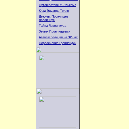
Путешествие Ж.Элькема
Клад Эдуарда Толля
Дежнев, Прончищев,
Лассиниус
Тайна Лассиниуса
Земля Прончищевых
Автоэкспедиция на ЗИЛах
Пересечение Гренландии