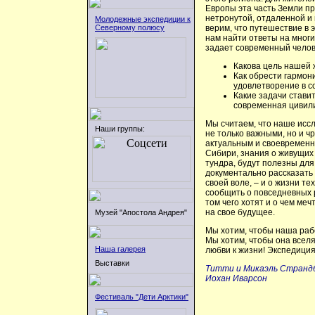
Европы эта часть Земли п
нетронутой, отдаленной и
Молодежные экспедиции к
Северному полюсу
верим, что путешествие в 
нам найти ответы на мног
задает современный челов
Какова цель нашей
Как обрести гармон
удовлетворение в 
Какие задачи стави
современная цивил
Мы считаем, что наше исс
Наши группы:
не только важными, но и ч
актуальным и своевременн
Сибири, знания о живущих 
тундра, будут полезны дл
документально рассказать
своей воле, – и о жизни т
сообщить о повседневных 
том чего хотят и о чем меч
на свое будущее.
Музей "Апостола Андрея"
Мы хотим, чтобы наша раб
Мы хотим, чтобы она всел
Наша галерея
любви к жизни! Экспедици
Выставки
Титти и Микаэль Странд
Иохан Иварсон
Фестиваль "Дети Арктики"