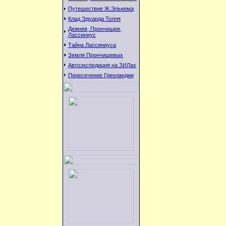
Путешествие Ж.Элькема
Клад Эдуарда Толля
Дежнев, Прончищев,
Лассиниус
Тайна Лассиниуса
Земля Прончищевых
Автоэкспедиция на ЗИЛах
Пересечение Гренландии