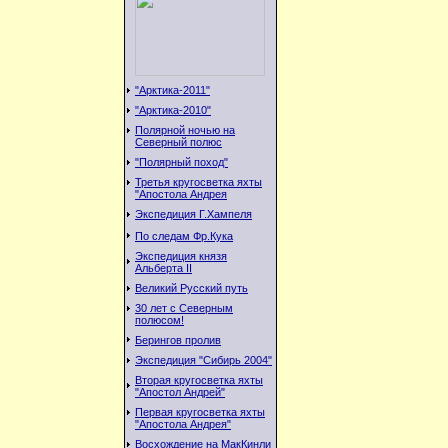
"Арктика-2011"
"Арктика-2010"
Полярной ночью на
Северный полюс
"Полярный поход"
Третья кругосветка яхты
"Апостола Андрея
Экспедиция Г.Хампеля
По следам Фр.Кука
Экспедиция князя
Альберта II
Великий Русский путь
30 лет с Северным
полюсом!
Берингов пролив
Экспедиция "Сибирь 2004"
Вторая кругосветка яхты
"Апостол Андрей"
Первая кругосветка яхты
"Апостола Андрея"
Восхождение на МакКинли