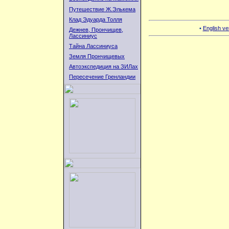
Путешествие Ж.Элькема
Клад Эдуарда Толля
•
English ver
Дежнев, Прончищев,
Лассиниус
Тайна Лассиниуса
Земля Прончищевых
Автоэкспедиция на ЗИЛах
Пересечение Гренландии