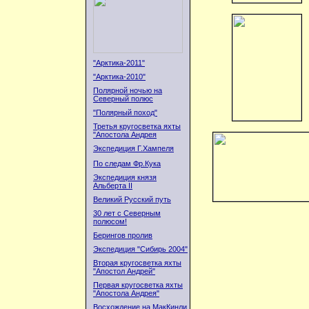
"Арктика-2011"
"Арктика-2010"
Полярной ночью на
Северный полюс
"Полярный поход"
Третья кругосветка яхты
"Апостола Андрея
Экспедиция Г.Хампеля
По следам Фр.Кука
Экспедиция князя
Альберта II
Великий Русский путь
30 лет с Северным
полюсом!
Берингов пролив
Экспедиция "Сибирь 2004"
Вторая кругосветка яхты
"Апостол Андрей"
Первая кругосветка яхты
"Апостола Андрея"
Восхождение на МакКинли