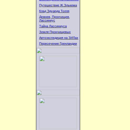
Путешествие Ж.Элькема
Клад Эдуарда Толля
Дежнев, Прончищев,
Лассиниус
Тайна Лассиниуса
Земля Прончищевых
Автоэкспедиция на ЗИЛах
Пересечение Гренландии