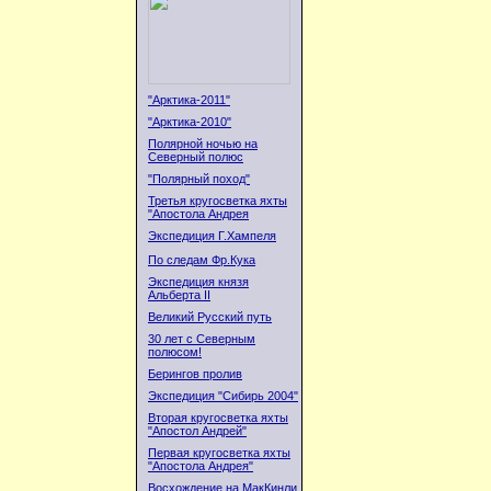
"Арктика-2011"
"Арктика-2010"
Полярной ночью на
Северный полюс
"Полярный поход"
Третья кругосветка яхты
"Апостола Андрея
Экспедиция Г.Хампеля
По следам Фр.Кука
Экспедиция князя
Альберта II
Великий Русский путь
30 лет с Северным
полюсом!
Берингов пролив
Экспедиция "Сибирь 2004"
Вторая кругосветка яхты
"Апостол Андрей"
Первая кругосветка яхты
"Апостола Андрея"
Восхождение на МакКинли