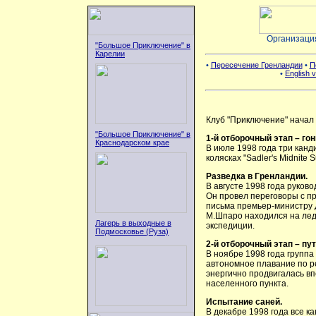
Организаци
"Большое Приключение" в
Карелии
•
Пересечение Гренландии
•
П
•
English v
Клуб "Приключение" начал 
"Большое Приключение" в
1-й отборочный этап – гон
Краснодарском крае
В июле 1998 года три канд
колясках "Sadler's Midnite
Разведка в Гренландии.
В августе 1998 года руков
Он провел переговоры с п
письма премьер-министру
М.Шпаро находился на лед
Лагерь в выходные в
экспедиции.
Подмосковье (Руза)
2-й отборочный этап – пу
В ноябре 1998 года группа
автономное плавание по ре
энергично продвигалась впе
населенного пункта.
Испытание саней.
В декабре 1998 года все к