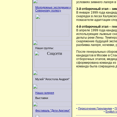
условиях зимнего лагеря 
Молодежные экспедиции к
3-й отборочный этап – з
Северному полюсу
В январе 1999 года кандид
снарядах в лесах Калужско
показатели адаптации спор
4-й отборочный этап – ге
В апреле 1999 года кандид
использующие лыжные снар
дельты реки Лены. Темпера
снаряжение будущей экспе
разбивка лагеря, ночевки,
Наши группы:
После генеральных сборов
кандидатов в Москве в Спа
отборочных этапов, медици
сформирована команда из 7
команда была сокращена до
Музей "Апостола Андрея"
Наша галерея
Выставки
•
Пересечение Гренландии
•
П
Фестиваль "Дети Арктики"
•
English v